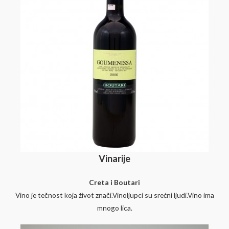
Vinarije
Creta i Boutari
Vino je tečnost koja život znači.Vinoljupci su srećni ljudi.Vino ima
mnogo lica.