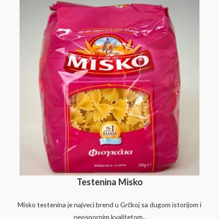
Testenina Misko
Misko testenina je najveci brend u Grčkoj sa dugom istorijom i
neospornim kvalitetom..