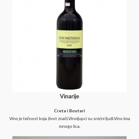
Vinarije
Creta i Boutari
Vino je tečnost koja život znači.Vinoljupci su srećni ljudi.Vino ima
mnogo lica.