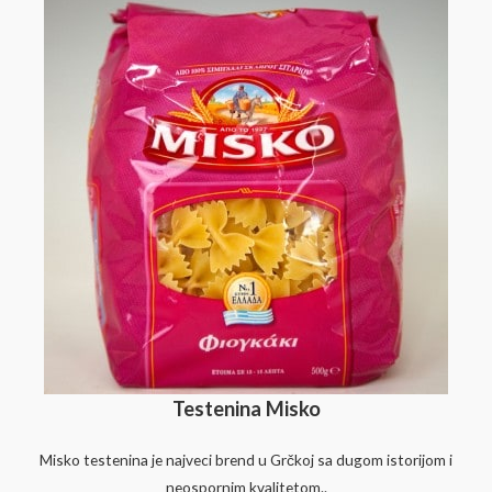
Testenina Misko
Misko testenina je najveci brend u Grčkoj sa dugom istorijom i
neospornim kvalitetom..