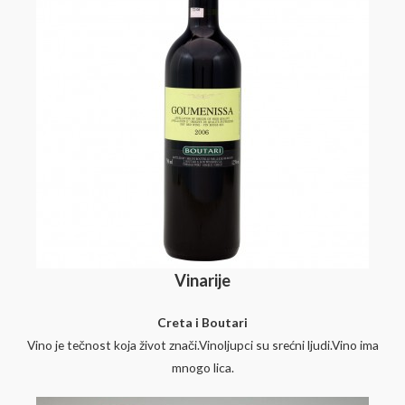
Vinarije
Creta i Boutari
Vino je tečnost koja život znači.Vinoljupci su srećni ljudi.Vino ima
mnogo lica.