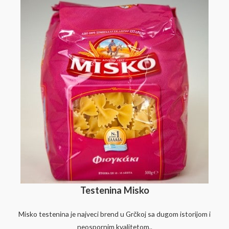
Testenina Misko
Misko testenina je najveci brend u Grčkoj sa dugom istorijom i
neospornim kvalitetom..