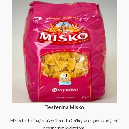
Testenina Misko
Misko testenina je najveci brend u Grčkoj sa dugom istorijom i
neospornim kvalitetom..