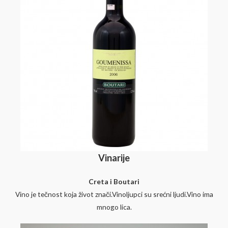
Vinarije
Creta i Boutari
Vino je tečnost koja život znači.Vinoljupci su srećni ljudi.Vino ima
mnogo lica.