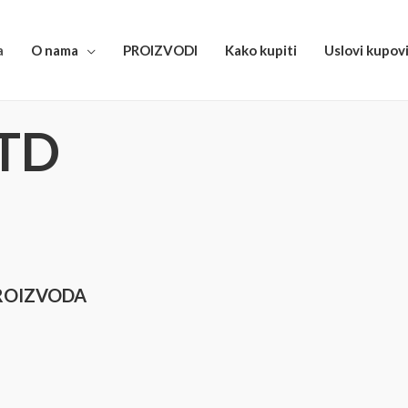
a
O nama
PROIZVODI
Kako kupiti
Uslovi kupov
LTD
ROIZVODA