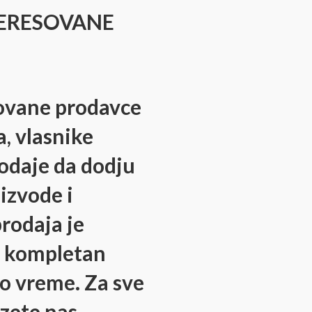
TERESOVANE
ovane prodavce
, vlasnike
rodaje da dodju
izvode i
rodaja je
e kompletan
o vreme. Za sve
zete nas