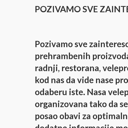
POZIVAMO SVE ZAIN
Pozivamo sve zainteres
prehrambenih proizvoda
radnji, restorana, velep
kod nas da vide nase pro
odaberu iste. Nasa velep
organizovana tako da s
posao obavi za optimaln
dodatne informacije mo