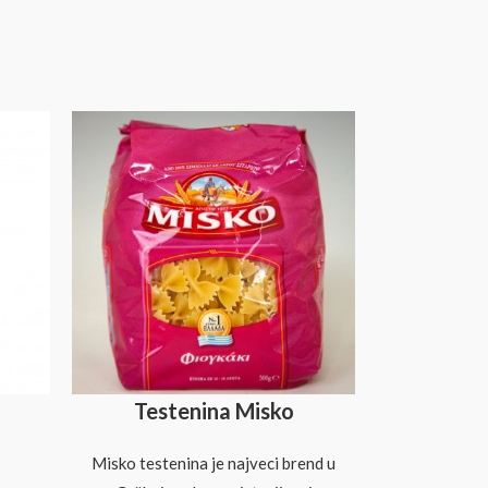
Testenina Misko
Misko testenina je najveci brend u