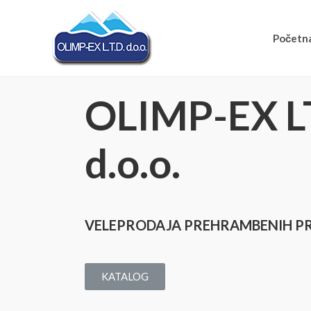
Početn
OLIMP-EX 
d.o.o.
VELEPRODAJA PREHRAMBENIH P
KATALOG