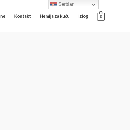
Serbian
ine
Kontakt
Hemija za kuću
Izlog
0