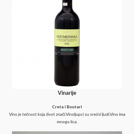
Vinarije
Creta i Boutari
Vino je tečnost koja život znači.Vinoljupci su srećni ljudi.Vino ima
mnogo lica.