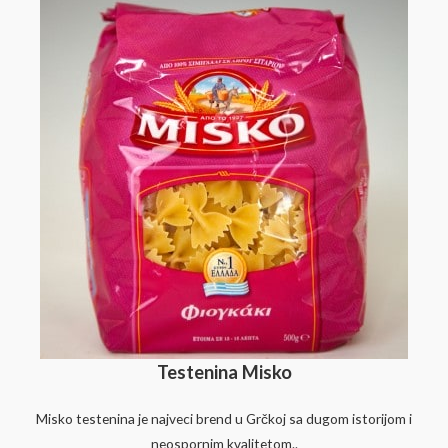
Testenina Misko
Misko testenina je najveci brend u Grčkoj sa dugom istorijom i
neospornim kvalitetom..